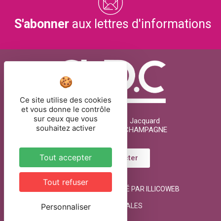
S'abonner
aux lettres d'informations
Ce site utilise des cookies
et vous donne le contrôle
sur ceux que vous
26 rue Joseph Marie Jacquard
souhaitez activer
51000 CHÂLONS-EN-CHAMPAGNE
Tout accepter
Nous contacter
Tout refuser
©AUDC 2021
RÉALISÉ PAR ILLICOWEB
Personnaliser
MENTIONS LÉGALES