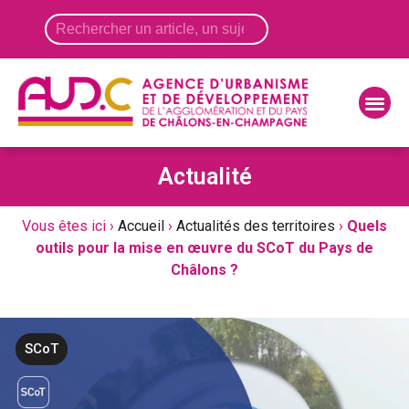
Panneau de gestion des cookies
Actualité
Vous êtes ici ›
Accueil
›
Actualités des territoires
›
Quels
outils pour la mise en œuvre du SCoT du Pays de
Châlons ?
SCoT